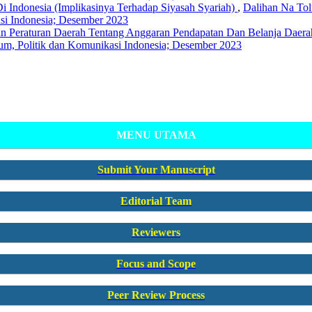
Indonesia (Implikasinya Terhadap Siyasah Syariah)
,
Dalihan Na Tol
asi Indonesia; Desember 2023
n Peraturan Daerah Tentang Anggaran Pendapatan Dan Belanja Daer
ukum, Politik dan Komunikasi Indonesia; Desember 2023
MENU UTAMA
Submit Your Manuscript
Editorial Team
Reviewers
Focus and Scope
Peer Review Process