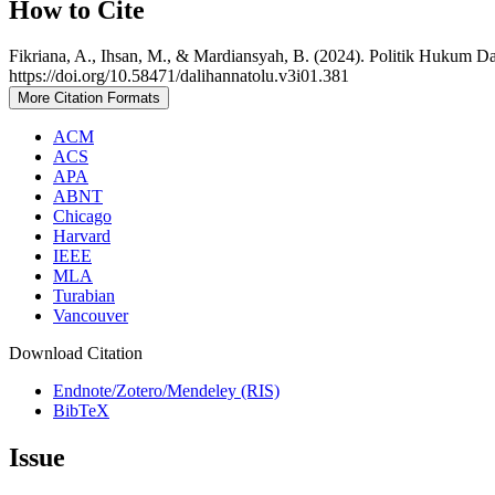
How to Cite
Fikriana, A., Ihsan, M., & Mardiansyah, B. (2024). Politik Hukum D
https://doi.org/10.58471/dalihannatolu.v3i01.381
More Citation Formats
ACM
ACS
APA
ABNT
Chicago
Harvard
IEEE
MLA
Turabian
Vancouver
Download Citation
Endnote/Zotero/Mendeley (RIS)
BibTeX
Issue