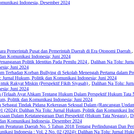
Komunikasi Indonesia, Desember 2024
ra Pemerintah Pusat dan Pemerintah Daerah di Era Otonomi Daerah
,
 dan Komunikasi Indonesia; Juni 2024
nanganan Politik Identitas Pada Pemilu 2024
,
Dalihan Na Tolu: Jurn
esia; Juni 2024
um Terhadap Korban Bullying di Sekolah Menengah Pertama dalam Pr
: Jurnal Hukum, Politik dan Komunikasi Indonesia; Juni 2024
uk Rakyat Miskin (Perspektif Fikih Siyasah)
,
Dalihan Na Tolu: Jurn
esia; Juni 2024
(Telaah Ayat Ahkam Tentang Hukum Dalam Perspektif Hukum Tata 
kum, Politik dan Komunikasi Indonesia; Juni 2024
sa Sebagai Tindak Pidana Kekerasan Seksual Dalam (Rancangan Und
 01 (2024): Dalihan Na Tolu: Jurnal Hukum, Politik dan Komunikasi I
saan Dalam Ketatanegaraan Dari Prespektif (Hukum Tata Negara)
,
D
k dan Komunikasi Indonesia, Desember 2024
lam Peraturan Daerah No. 5 Tahun 2018 Tentang Perlindungan Dan Pe
nikasi Indonesia : Vol. 2 No. 02 (2024): Dalihan Na Tolu: Jurnal Huk