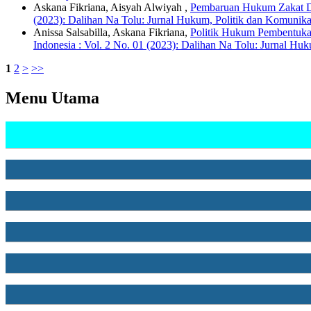
Askana Fikriana, Aisyah Alwiyah ,
Pembaruan Hukum Zakat Di 
(2023): Dalihan Na Tolu: Jurnal Hukum, Politik dan Komunik
Anissa Salsabilla, Askana Fikriana,
Politik Hukum Pembentuka
Indonesia : Vol. 2 No. 01 (2023): Dalihan Na Tolu: Jurnal H
1
2
>
>>
Menu Utama