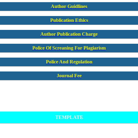
Author Guidlines
Publication Ethics
Author Publication Charge
Police Of Screaning For Plagiarism
Police And Regulation
Journal Fee
TEMPLATE