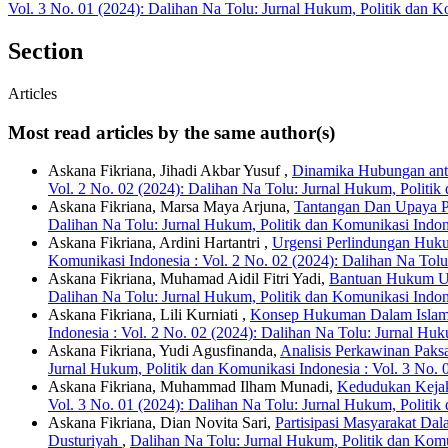
Vol. 3 No. 01 (2024): Dalihan Na Tolu: Jurnal Hukum, Politik dan 
Section
Articles
Most read articles by the same author(s)
Askana Fikriana, Jihadi Akbar Yusuf ,
Dinamika Hubungan anta
Vol. 2 No. 02 (2024): Dalihan Na Tolu: Jurnal Hukum, Politik
Askana Fikriana, Marsa Maya Arjuna,
Tantangan Dan Upaya Pe
Dalihan Na Tolu: Jurnal Hukum, Politik dan Komunikasi Indon
Askana Fikriana, Ardini Hartantri ,
Urgensi Perlindungan Huk
Komunikasi Indonesia : Vol. 2 No. 02 (2024): Dalihan Na Tolu
Askana Fikriana, Muhamad Aidil Fitri Yadi,
Bantuan Hukum Unt
Dalihan Na Tolu: Jurnal Hukum, Politik dan Komunikasi Indon
Askana Fikriana, Lili Kurniati ,
Konsep Hukuman Dalam Islam 
Indonesia : Vol. 2 No. 02 (2024): Dalihan Na Tolu: Jurnal Hu
Askana Fikriana, Yudi Agusfinanda,
Analisis Perkawinan Pak
Jurnal Hukum, Politik dan Komunikasi Indonesia : Vol. 3 No.
Askana Fikriana, Muhammad Ilham Munadi,
Kedudukan Kejak
Vol. 3 No. 01 (2024): Dalihan Na Tolu: Jurnal Hukum, Politi
Askana Fikriana, Dian Novita Sari,
Partisipasi Masyarakat Da
Dusturiyah
,
Dalihan Na Tolu: Jurnal Hukum, Politik dan Komu