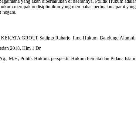
bagaimana yang akan diberlakukan di daerahnya. Politik Hukum adala
ukum merupakan disiplin ilmu yang membahas perbuatan aparat yang b
 negara.
, CV KEKATA GROUP Satjipto Raharjo, Ilmu Hukum, Bandung: Alumni,
dan 2018, Hlm 1 Dr.
g., M.H, Politik Hukum: perspektif Hukum Perdata dan Pidana Isla